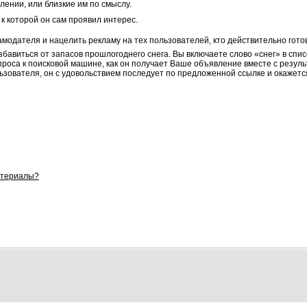
влении, или близкие им по смыслу.
 к которой он сам проявил интерес.
модателя и нацелить рекламу на тех пользователей, кто действительно гото
виться от запасов прошлогоднего снега. Вы включаете слово «снег» в списо
запроса к поисковой машине, как он получает Ваше объявление вместе с резу
ьзователя, он с удовольствием последует по предложенной ссылке и окажетс
атериалы?