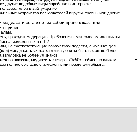
акже другие подобные виды заработка в интернете;
пользователей в заблуждение;
обильные устройства пользователей вирусы, трояны или другие
 медиасети оставляет за собой право отказа или
ия причин.
иалам.
еть, проходят модерацию. Требования к материалам идентичны
бмена, изложенных в п.1,2
алы, не соответствующие параметрам подсети, а именно: для
(или) «медиасеть vz.ru» картинка должна быть весом не более
а заголовка не более 70 знаков.
обмен по показам, медиасеть «тизеры 70х50» - обмен по кликам.
ваше полное согласие с изложенными правилами обмена.