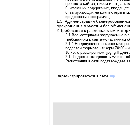
просмотр сайтов, писем и т.п., а т
5. имеющих содержание, вводящее 
6. загружающих на компьютеры и м
вредоносные программы;
1.3. Администрация баннерообменной
прекращения в участии без объяснен
2 Требования к размещаемым матер
2.1 Все материалы загружаемые в с
требованиям к сайтам-участникам о
2.1.1 Не допускаются также матери
подсетей формата «тизеры 70*50» и
10 кБ, с расширением .jpg .giff Длин
2.1. Подсети: «медиасеть vz.ru» - 
Регистрация в сети подтверждает 
Зарегистрироваться в сети