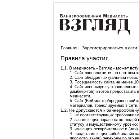
Главная
Зарегистрироваться в сети
Правила участия
1.1. В медиасеть «Взгляд» может вс
1. Сайт располагается на платном 
2. Сайт обладает актуальным новос
3. Посещаемость сайта не менее 10
4. Сайт использует установленные с
рамблер-топ) и готов предоставить
медиасети.
5. Сайт (Веб-мастер/продюсер сайта
материалов, транслируемых в сети.
1.2. Не допускаются к баннерообмену
1. не соответствующих требования
2. заявляющих неравенство людей п
статусу и имущественному уровню;
3. имеющих оскорбительное и (или)
4. представляющих собой онлайн-к
просмотр и (или) переходы по объя