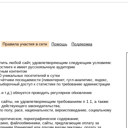
Правила участия в сети
Помощь
Поддержка
тупить любой сайт, удовлетворяющим следующим условиям:
хостинге и имеет русскоязычную аудиторию
тным контентом
0 уникальных посетителей в сутки
чётчики посещаемости (ливинтернет, гугл-аналитикс, яндекс,
 выборочный доступ к статистике по требованию администрации
 и т.д.) обязуется проводить регулярное обновление
 сайты, не удовлетворяющим требованиям п 1.1, а также:
м действующего законодательства;
о полу, расе, национальности, вероисповеданию, социальному
 эротическое, порнографическое содержание;
азино, файлообменники, сайты, предлагающие оплату за
влениям (баннерам) или другим видам рекламы, оплату за